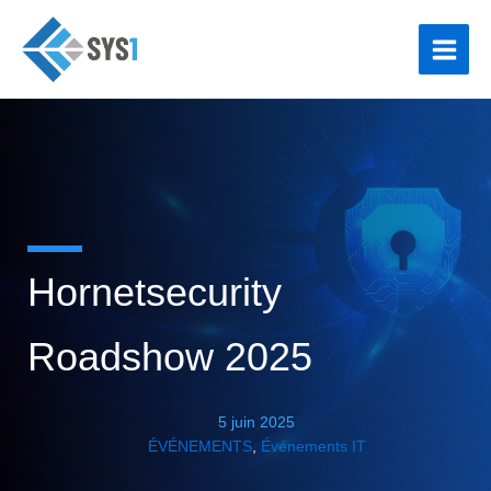
Aller
au
contenu
Hornetsecurity
Roadshow 2025
5 juin 2025
ÉVÉNEMENTS
, 
Événements IT